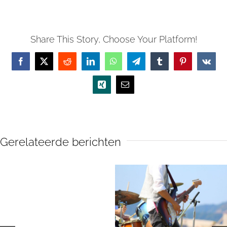
Share This Story, Choose Your Platform!
Facebook
X
Reddit
LinkedIn
WhatsApp
Telegram
Tumblr
Pinterest
Vk
Xing
E-
mail
Gerelateerde berichten